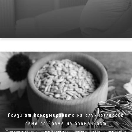
Ползи от консумирането на слънчогледовo
семe по време на бременност
Тези семена са пълни с витамини и хранителни вещества, които могат да