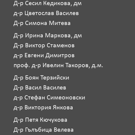
Д-р Сесил Кедикова, дм
д-р Цветослав Василев
Д-р Симона Митева
Д-р Ирина Маркова, дм
Д-р Виктор Стаменов
д-р Евгени Димитров
проф. д-р Ивелин Такоров, д.м.
Д-р Боян Терзийски
Д-р Васил Василев
д-р Стефан Симеоновски
д-р Виктория Янкова
Д-р Петя Кючукова
Д-р Гълъбица Велева