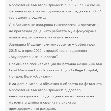
морфология във втори триместър (19–23 г.с.) и късна
фетална морфология с доплерово изследване в 30–34
гестационна седмица.
Д-р Василев не извършва гинекологични прегледи и
не преглежда деца, като работата му е фокусирана
изцяло върху пренаталната диагностика.
Завършва Медицински университет – София през
2015 г., а през 2022 г. придобива специалност
„Акушерство и гинекология“.
Преминава специализация по фетална медицина във
Fetal Medicine Foundation към King’s College Hospital,
Лондон, Великобритания.
Има допълнителни обучения в областта на феталната
морфология във втори триместър, доплер
велосиметрия на плода, оценка на дължината на
маточната шийка и оценка на риска за
преждевременно раждане.