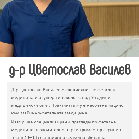
д-р Цветослав Василев
Д-р Цветослав Василев е специалист по фетална
медицина и акушер-гинеколог с над 9 години
медицински опит. Практиката му е насочена изцяло
към майчино-феталната медицина.
Извършва специализирани прегледи по фетална
медицина, включително първи триместър скрининг
тест в 11–13 гестационна седмица, фетална