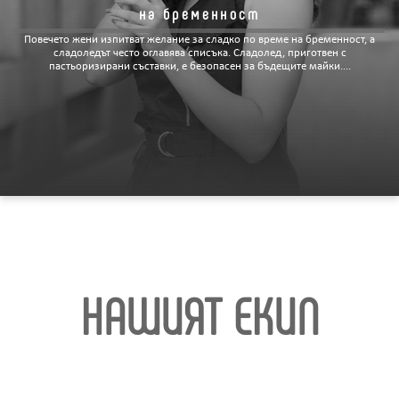
на бременност
Повечето жени изпитват желание за сладко по време на бременност, а
сладоледът често оглавява списъка. Сладолед, приготвен с
пастьоризирани съставки, е безопасен за бъдещите майки....
НАШИЯТ ЕКИП