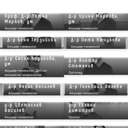
Проф. Д-р Петър
Д-р Ирина Маркова,
Марков, дм
дм
Акушер-гинеколог
Акушер-гинеколог
Д-р Боян Терзийски
Д-р Петя Кючукова
Акушер-гинеколог
Акушер-гинеколог
Д-р Сесил Кедикова,
Д-р Виктор
дм
Стаменов
Акушер-гинеколог, Детско-
Ортопед
юношеска гинекология
Д-р Васил Василев
Д-р Гълъбица Велева
Акушер-гинеколог
Акушер-гинеколог
д-р Цветослав
д-р Евгени
Василев
Димитров
Акушер-гинеколог
Уролог