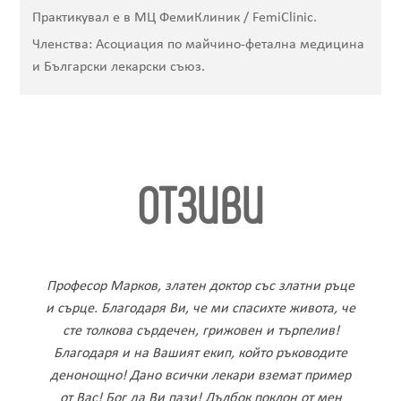
Практикувал е в МЦ ФемиКлиник / FemiClinic.
Членства: Асоциация по майчино-фетална медицина
и Български лекарски съюз.
ОТЗИВИ
Професор Марков, златен доктор със златни ръце
и сърце. Благодаря Ви, че ми спасихте живота, че
сте толкова сърдечен, грижовен и търпелив!
Dilyana Stoyanova Lalova
Людмила Георгиева
Людмила Георгиева
Благодаря и на Вашият екип, който ръководите
Ивелина Начева
денонощно! Дано всички лекари вземат пример
от Вас! Бог да Ви пази! Дълбок поклон от мен