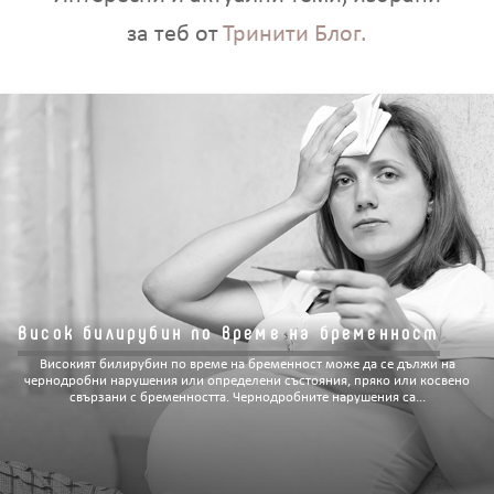
за теб от
Тринити Блог.
Висок билирубин по време на бременност
Високият билирубин по време на бременност може да се дължи на
чернодробни нарушения или определени състояния, пряко или косвено
свързани с бременността. Чернодробните нарушения са...