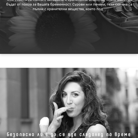
бъдат от полза за Вашата бременност. Сурови или печени, тези семена са
пълни с хранителни вещества, които под...
Безопасно ли е да се яде сладолед по време