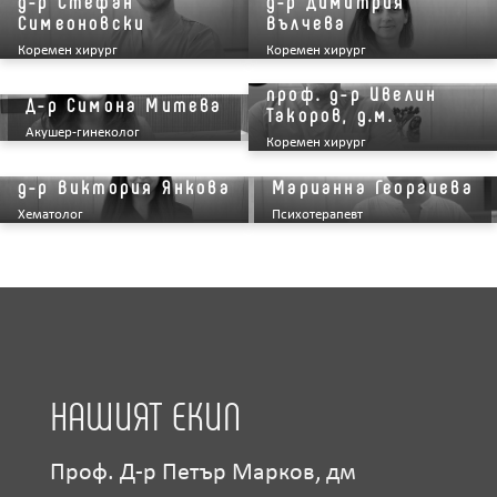
д-р Стефан
д-р Димитрия
Симеоновски
Вълчева
Коремен хирург
Коремен хирург
проф. д-р Ивелин
Д-р Симона Митева
Такоров, д.м.
Акушер-гинеколог
Коремен хирург
д-р Виктория Янкова
Марианна Георгиева
Хематолог
Психотерапевт
НАШИЯТ ЕКИП
Проф. Д-р Петър Марков, дм