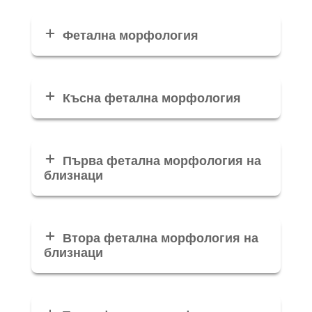
Фетална морфология
Късна фетална морфология
Първа фетална морфология на
близнаци
Втора фетална морфология на
близнаци