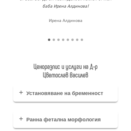
Елена Недкова
баба Ирена Алдинова!
Desislava Docheva
Ирена Алдинова
Ирена Алдинова
Asya Gocheva
Божидара
Ценоразпис и услуги на
Д-р
Цветослав Василев
Установяване на бременност
Ранна фетална морфология