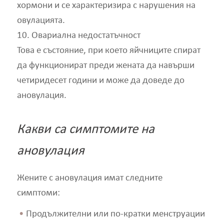
хормони и се характеризира с нарушения на
овулацията.
10. Овариална недостатъчност
Това е състояние, при което яйчниците спират
да функционират преди жената да навърши
четиридесет години и може да доведе до
ановулация.
Какви са симптомите на
ановулация
Жените с ановулация имат следните
симптоми:
Продължителни или по-кратки менструации