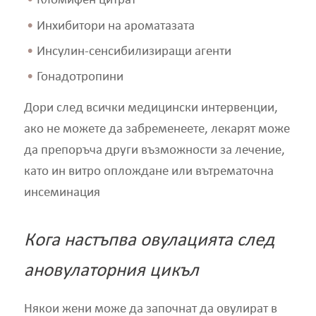
Кломифен цитрат
Инхибитори на ароматазата
Инсулин-сенсибилизиращи агенти
Гонадотропини
Дори след всички медицински интервенции,
ако не можете да забременеете, лекарят може
да препоръча други възможности за лечение,
като ин витро оплождане или вътрематочна
инсеминация
Кога настъпва овулацията след
ановулаторния цикъл
Някои жени може да започнат да овулират в