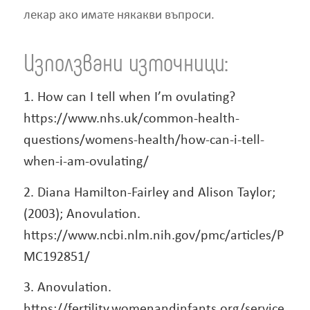
лекар ако имате някакви въпроси.
Използвани източници:
1. How can I tell when I’m ovulating?
https://www.nhs.uk/common-health-
questions/womens-health/how-can-i-tell-
when-i-am-ovulating/
2. Diana Hamilton-Fairley and Alison Taylor;
(2003); Anovulation.
https://www.ncbi.nlm.nih.gov/pmc/articles/P
MC192851/
3. Anovulation.
https://fertility.womenandinfants.org/service