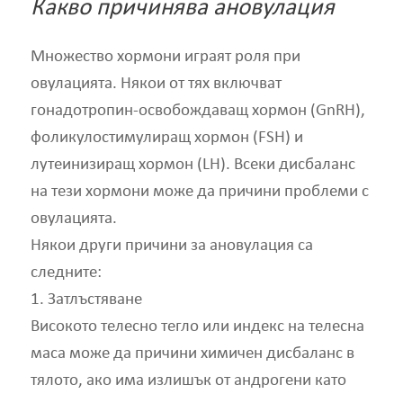
Какво причинява ановулация
Множество хормони играят роля при
овулацията. Някои от тях включват
гонадотропин-освобождаващ хормон (GnRH),
фоликулостимулиращ хормон (FSH) и
лутеинизиращ хормон (LH). Всеки дисбаланс
на тези хормони може да причини проблеми с
овулацията.
Някои други причини за ановулация са
следните:
1. Затлъстяване
Високото телесно тегло или индекс на телесна
маса може да причини химичен дисбаланс в
тялото, ако има излишък от андрогени като