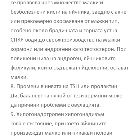
се проявява чрез множество малки и
безболезнени кисти на яйчника, заедно с акне
или прекомерно окосмяване от мъжки тип,
особено около брадичката и горната устна.
СПКЯ води до свръхпроизводство на мъжки
хормони или андрогени като тестостерон. При
повишени нива на андроген, яйчниковите
фоликули, които съдържат яйцеклетки, остават
малки.
8. Промени в нивата на TSH или пролактин
Дисбалансът на някой от тези хормони може
да причини проблеми с овулацията.
9. Хипогонадотропен хипогонадизъм
Това е състояние, при което яйчниците
произвеждат малко или никакви полови