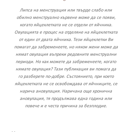
Липса на менструация или твърде слабо или
обилно менструално кървене може да се появи,
когато яйцеклетката не се отдели от яйчника.
Овулацията е процес на отделяне на яйцеклетката
от един от двата яйчника. Тези яйцеклетки Ви
помагат да забременеете, но някои жени може да
нямат овулация въпреки редовните менструални
периоди. Но как можете да забременеете, когато
нямате овулация? Тази публикация ви помага да
го разберете по-добре. Състоянието, при което
яйцеклетката не се освобождава от яйчниците, се
нарича ановулация. Наричана още хронична
ановулация, тя продължава една година или
повече и е честа причина за безплодие.