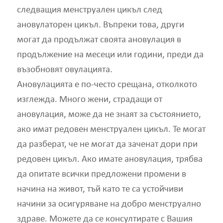
следващия менструален цикъл след
ановулаторен цикъл. Въпреки това, други
могат да продължат своята ановулация в
продължение на месеци или години, преди да
възобновят овулацията.
Ановулацията е по-често срещана, отколкото
изглежда. Много жени, страдащи от
ановулация, може да не знаят за състоянието,
ако имат редовен менструален цикъл. Те могат
да разберат, че не могат да заченат дори при
редовен цикъл. Ако имате ановулация, трябва
да опитате всички предложени промени в
начина на живот, тъй като те са устойчиви
начини за осигуряване на добро менструално
здраве. Можете да се консултирате с Вашия