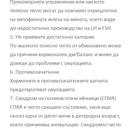
Прекомерните упражнения или ниското
телесно тегло могат да повлияят отрицателно
на хипофизната жлеза на жената, което води
до недостатъчно производство на LH и FSH.
5. Не приемате достатъчно калории
По-малкото телесно тегло от обикновено може
да причини хормонален дисбаланс и може да
доведе до проблеми с овулацията.
6. Противозачатъчни
Хормоните в противозачатъчните хапчета
предотвратяват овулацията.
7. Синдром на поликистозни яйчници (СПКЯ)
СПКЯ е често срещано състояние, засягащо
около една от десет жени в детеродна възраст,
което причинява ановулация. Синдромът често