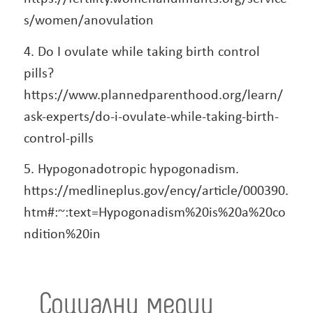
s/women/anovulation
4. Do I ovulate while taking birth control
pills?
https://www.plannedparenthood.org/learn/
ask-experts/do-i-ovulate-while-taking-birth-
control-pills
5. Hypogonadotropic hypogonadism.
https://medlineplus.gov/ency/article/000390.
htm#:~:text=Hypogonadism%20is%20a%20co
ndition%20in
Социални медии