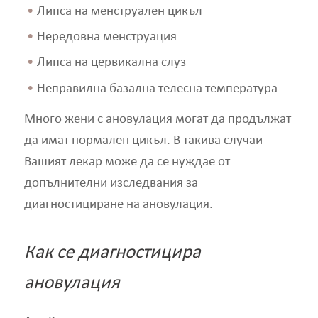
Липса на менструален цикъл
Нередовна менструация
Липса на цервикална слуз
Неправилна базална телесна температура
Много жени с ановулация могат да продължат
да имат нормален цикъл. В такива случаи
Вашият лекар може да се нуждае от
допълнителни изследвания за
диагностициране на ановулация.
Как се диагностицира
ановулация