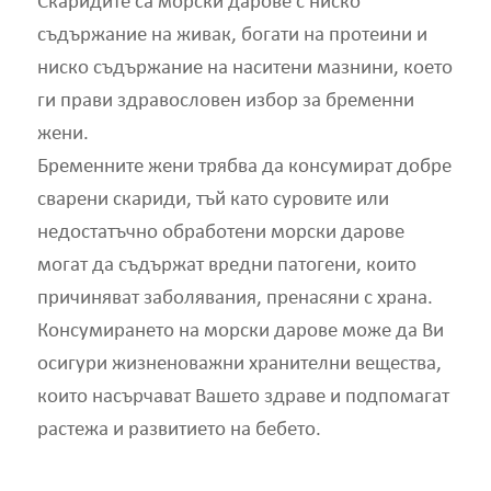
Скаридите са морски дарове с ниско
съдържание на живак, богати на протеини и
ниско съдържание на наситени мазнини, което
ги прави здравословен избор за бременни
жени.
Бременните жени трябва да консумират добре
сварени скариди, тъй като суровите или
недостатъчно обработени морски дарове
могат да съдържат вредни патогени, които
причиняват заболявания, пренасяни с храна.
Консумирането на морски дарове може да Ви
осигури жизненоважни хранителни вещества,
които насърчават Вашето здраве и подпомагат
растежа и развитието на бебето.