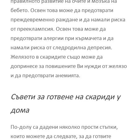
правилното развитие на очите и мозъка на
бебето. Освен това може да предотврати
преждевременно раждане и да намали риска
от прееклампсия. Освен това може да
предотврати алергии при кърмачета и да
намали риска от следродилна депресия.
Желязото в скаридите също може да
допринесе за повишените Ви нужди от желязо
и да предотврати анемията.
Съвети за готвене на скариди у
дома
По-долу са дадени няколко прости стъпки,
които можете да следвате, за да готвите