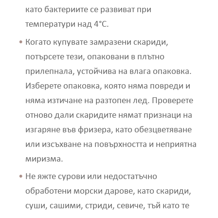
като бактериите се развиват при
температури над 4°C.
Когато купувате замразени скариди,
потърсете тези, опаковани в плътно
прилепнала, устойчива на влага опаковка.
Изберете опаковка, която няма повреди и
няма изтичане на разтопен лед. Проверете
отново дали скаридите нямат признаци на
изгаряне във фризера, като обезцветяване
или изсъхване на повърхността и неприятна
миризма.
Не яжте сурови или недостатъчно
обработени морски дарове, като скариди,
суши, сашими, стриди, севиче, тъй като те