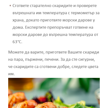
Сгответе старателно скаридите и проверете
вътрешната им температура с термометър за
храна, докато приготвяте морски дарове у
дома. Експертите препоръчват готвене на
морски дарове до вътрешна температура от
63°C.
Можете да варите, пригответе Вашите скариди
на пара, пържени, печени. За да сте сигурни,
че скаридите са сготвени добре, следете цвета
им.