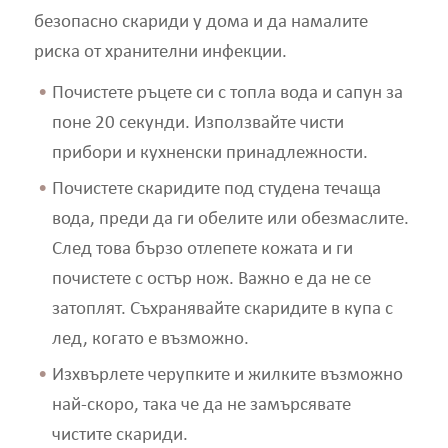
безопасно скариди у дома и да намалите
риска от хранителни инфекции.
Почистете ръцете си с топла вода и сапун за
поне 20 секунди. Използвайте чисти
прибори и кухненски принадлежности.
Почистете скаридите под студена течаща
вода, преди да ги обелите или обезмаслите.
След това бързо отлепете кожата и ги
почистете с остър нож. Важно е да не се
затоплят. Съхранявайте скаридите в купа с
лед, когато е възможно.
Изхвърлете черупките и жилките възможно
най-скоро, така че да не замърсявате
чистите скариди.