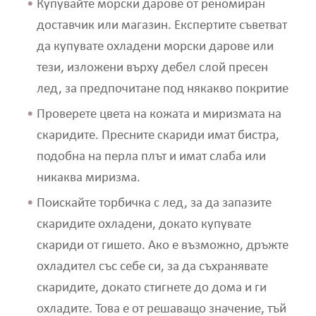
Купувайте морски дарове от реномиран
доставчик или магазин. Експертите съветват
да купувате охладени морски дарове или
тези, изложени върху дебел слой пресен
лед, за предпочитане под някакво покритие
Проверете цвета на кожата и миризмата на
скаридите. Пресните скариди имат бистра,
подобна на перла плът и имат слаба или
никаква миризма.
Поискайте торбичка с лед, за да запазите
скаридите охладени, докато купувате
скариди от гишето. Ако е възможно, дръжте
охладител със себе си, за да съхранявате
скаридите, докато стигнете до дома и ги
охладите. Това е от решаващо значение, тъй