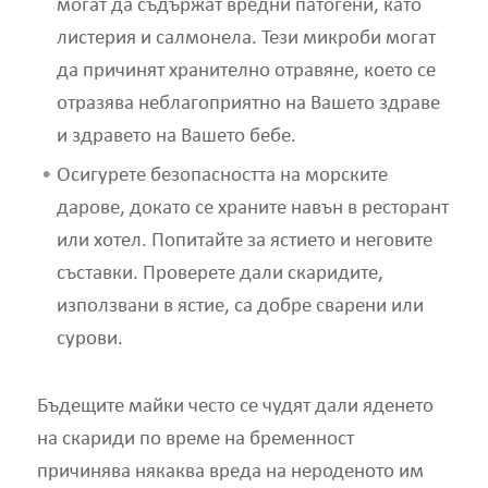
могат да съдържат вредни патогени, като
листерия и салмонела. Тези микроби могат
да причинят хранително отравяне, което се
отразява неблагоприятно на Вашето здраве
и здравето на Вашето бебе.
Осигурете безопасността на морските
дарове, докато се храните навън в ресторант
или хотел. Попитайте за ястието и неговите
съставки. Проверете дали скаридите,
използвани в ястие, са добре сварени или
сурови.
Бъдещите майки често се чудят дали яденето
на скариди по време на бременност
причинява някаква вреда на нероденото им