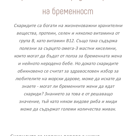
на бременност
Скаридите са богати на жизненоважни хранителни
вещества, протеин, селен и няколко витамина от
група В, като витамин В12. Също така съдържа
полезни за сърцето омега-3 мастни киселини,
които могат да бъдат от полза за бременната жена
и нейното неродено бебе. Но докато скаридите
обикновено се считат за здравословен избор за
любителите на морски дарове, може да искате да
знаете - могат ли бременните жени да ядат
скариди? Знанието за това е от решаващо
значение, тъй като някои видове риба и миди
може да съдържат големи количества живак.