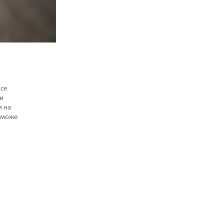
се
и
я на
 може