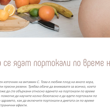
да се ядат портокали по време
ен източник на витамин С. Това е любим плод на много хора,
и пресни резени. Трябва обаче да внимавате за всичко, което
оже да сте объркани относно яденето на портокали по време
 помогне да научите колко безопасно е да ядете портокали по
 здравето, как да включите портокали в диетата си по време
странични ефекти.