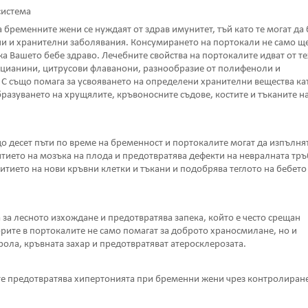
система
 бременните жени се нуждаят от здрав имунитет, тъй като те могат да
и и хранителни заболявания. Консумирането на портокали не само щ
а Вашето бебе здраво. Лечебните свойства на портокалите идват от т
цианини, цитрусови флаванони, разнообразие от полифеноли и
С също помага за усвояването на определени хранителни вещества ка
бразуването на хрущялите, кръвоносните съдове, костите и тъканите н
до десет пъти по време на бременност и портокалите могат да изпълня
тието на мозъка на плода и предотвратява дефекти на невралната тръ
итието на нови кръвни клетки и тъкани и подобрява теглото на бебето
за лесното изхождане и предотвратява запека, който е често срещан
рите в портокалите не само помагат за доброто храносмилане, но и
рола, кръвната захар и предотвратяват атеросклерозата.
те предотвратява хипертонията при бременни жени чрез контролиране