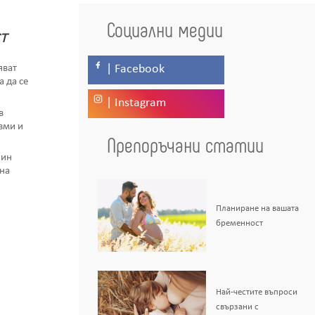
Социални медии
т
| Facebook
яват
а да се
| Instagram
в
зми и
Препоръчани статии
чин
на
Планиране на вашата
бременност
Най-честите въпроси
свързани с