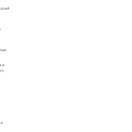
калий
а
ища.
а и
ст.
а
ла