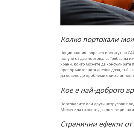
Колко портокали мож
Националният здравен институт на СА
получи от два портокала. Трябва да и
храни, които можете да консумирате пр
препоръчителната дневна доза, тъй к
да доведе до проблеми с киселинностт
Кое е най-доброто вр
Портокалите или други цитрусови плодо
Можете да ги ядете два до четири пъти
Странични ефекти от 