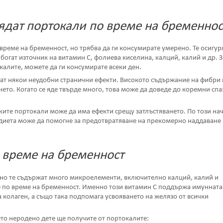
 ядат портокали по време на бременнос
време на бременност, но трябва да ги консумирате умерено. Те осигур
богат източник на витамин С, фолиева киселина, калций, калий и др. З
калите, можете да ги консумирате всеки ден.
мат някои неудобни странични ефекти. Високото съдържание на фибри 
ето. Когато се яде твърде много, това може да доведе до коремни спа
ите портокали може да има ефекти срещу затлъстяването. По този на
диета може да помогне за предотвратяване на прекомерно наддаване 
о време на бременност
, но те съдържат много микроелементи, включително калций, калий и
ае по време на бременност. Именно този витамин С поддържа имунната
 колаген, а също така подпомага усвояването на желязо от всички
то неродено дете ще получите от портокалите: