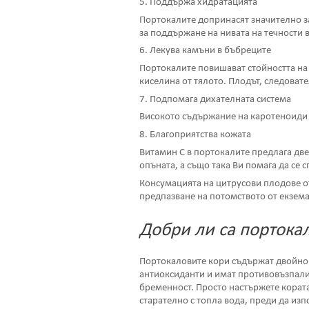
5. Поддържа хидратацията
Портокалите допринасят значително за
за поддържане на нивата на течности в
6. Лекува камъни в бъбреците
Портокалите повишават стойността на 
киселина от тялото. Плодът, следоват
7. Подпомага дихателната система
Високото съдържание на каротеноиди 
8. Благоприятства кожата
Витамин С в портокалите предлага две
опъната, а също така Ви помага да се 
Консумацията на цитрусови плодове о
предпазване на потомството от екзема
Добри ли са портока
Портокаловите кори съдържат двойно п
антиоксиданти и имат противовъзпалит
бременност. Просто настържете кората
старателно с топла вода, преди да изп