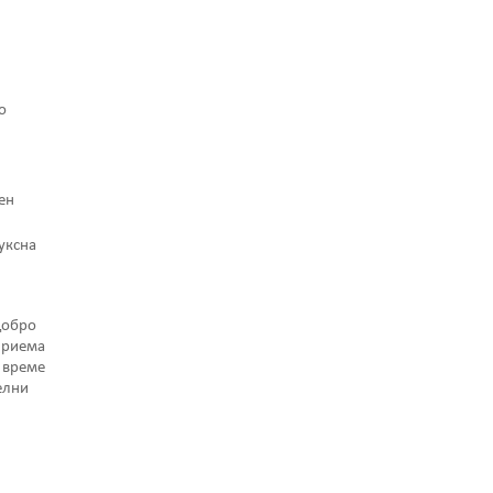
о
ен
луксна
добро
приема
 време
елни