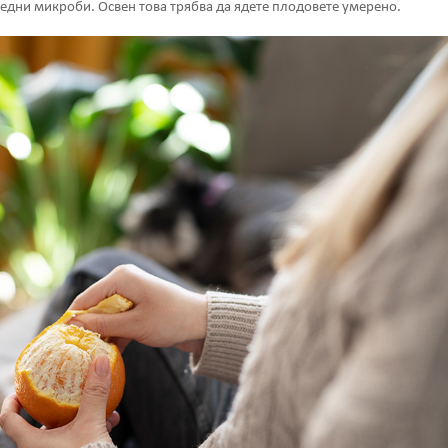
редни микроби. Освен това трябва да ядете плодовете умерено.