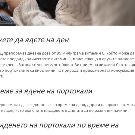
ете да ядете на ден
Щ препоръчва дневна доза от 85 милиграма витамин С, който може да 
мате предвид количеството витамин С, присъстващо в другите плодове 
ез деня. Затова се уверете, че общият Ви прием на витамин С отговар
ато портокалите са киселинни по природа и прекомерната консумация
а.
еме за ядене на портокали
ве могат да се ядат по всяко време на деня, дори и на празен стомах.
 на ден, като включите плодовете в диетата си по различни начини.
яденето на портокали по време на