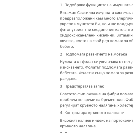
1. Подобрява функциите на имунната 
Витамин С засилва имунната система, а
предразположени към много алергичн
укрепи имунитета Ви, но и ще поддърж
фитонутриентни съединения като анто
хидроксиканелени киселини. Витамин 
желязо, което на свой ред помага за о
бебето.
2. Подпомага развитието на мозъка
Нуждата от фолат се увеличава от пет 
изискването. Фолатът подпомага разви
бебетата. Фолатът също помага за разв
раждане.
3. Предотвратява запек
Богатото съдържание на фибри помага 
проблем по време на бременност. Фиб
регулират кръвното налягане, холесте
4. Контролира кръвното налягане
Високият калиев индекс на портокали
кръвното налягане.