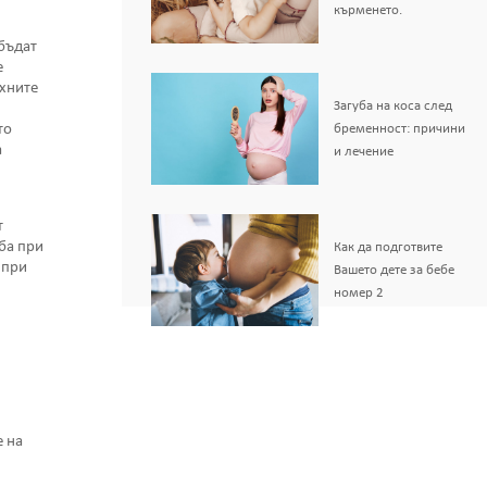
кърменето.
 бъдат
е
ехните
Загуба на коса след
то
бременност: причини
а
и лечение
т
ба при
Как да подготвите
 при
Вашето дете за бебе
номер 2
 на