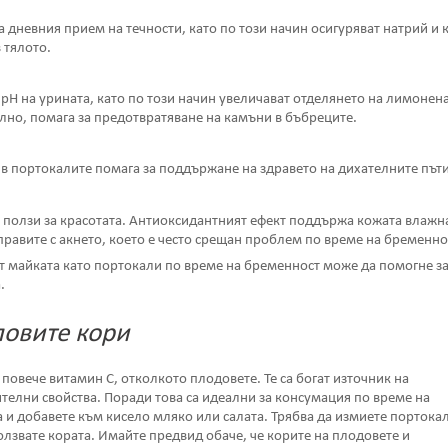
 дневния прием на течности, като по този начин осигуряват натрий и 
 тялото.
pH на урината, като по този начин увеличават отделянето на лимонен
елно, помага за предотвратяване на камъни в бъбреците.
в портокалите помага за поддържане на здравето на дихателните път
 ползи за красотата. Антиоксидантният ефект поддържа кожата влажн
справите с акнето, което е често срещан проблем по време на бременно
т майката като портокали по време на бременност може да помогне з
.
ловите кори
овече витамин С, отколкото плодовете. Те са богат източник на
елни свойства. Поради това са идеални за консумация по време на
 и добавете към кисело мляко или салата. Трябва да измиете портока
олзвате кората. Имайте предвид обаче, че корите на плодовете и