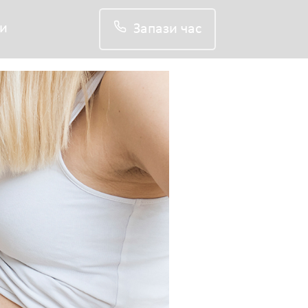
и
Запази час