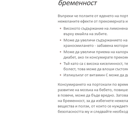
бременност
Въпреки че ползите от яденето на порт
нежеланите ефекти от прекомерната 
Високото съдържание на лимонена 
върху емайла на зъбите.
Може да увеличи съдържанието на 
храносмилането - забавена моторик
Може да увеличи приема на калории 
диабет, ако ги консумирате преком
Тъй като са с висока киселинност, 
болест, това може да влоши състоя
Излишъкът от витамин С може да 
Консумирането на портокали по време
развитие на мозъка на бебето, повише
в повече, може да бъде вредно. Затов
на бременност, за да избегнете нежел
вещества и ползи, от които се нуждает
безопасността му и следвайте необход