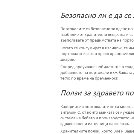
Безопасно ли е да се
Портокалите са безопасни за ядене по 
изобилие от хранителни вещества и са 
възползвате от предимствата на порто
Когато се консумират в излишък, те и
портокалите засяга пряко храносмилан
диария.
Според проучване нобилетинът в сладк
добавянето на портокали към Вашата 
тегло по време на бременност.
Ползи за здравето п
Калориите в портокалите не са много
витамин С, от които майката се нужд
система на бебето и производството на
здравословни източници на желязо.
Хранителните ползи, които Вие и Ваше