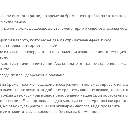
окали са многократни, по време на бременност трябва да сте наясно с
им консумация.
киселина може да доведе до възпалено гърло и също се отразява лош
фибри в тялото, което може да има отрицателен ефект върху
а на червата и коремни спазми.
и нивата на захар, като по този начин Ви излага на риск от гестацион
ерно.
те могат да причинят киселини. Ако страдате от гастроезофагеална реф
нието.
доведе до преждевременно раждане.
 на бременност може да допринесе различни ползи за здравето като 
н имунитет на жената, подобрено храносмилане. Но всичко, което се 
а трябва да консумирате само препоръчания на ден брой портокали по
ани реакции. Два портокала на ден могат да ви осигурят всички хранит
е, но се консултирайте с Вашия акушер-гинеколог, за да проверите
имите съвети за здравословна и безопасна бременност.