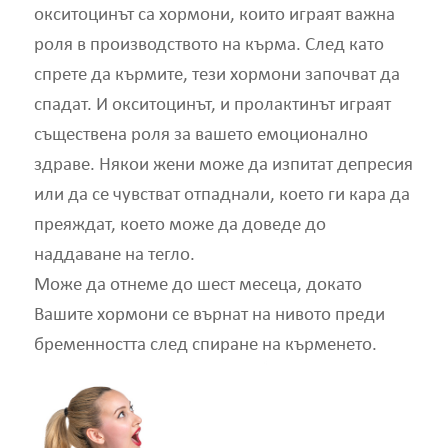
окситоцинът са хормони, които играят важна
роля в производството на кърма. След като
спрете да кърмите, тези хормони започват да
спадат. И окситоцинът, и пролактинът играят
съществена роля за вашето емоционално
здраве. Някои жени може да изпитат депресия
или да се чувстват отпаднали, което ги кара да
преяждат, което може да доведе до
наддаване на тегло.
Може да отнеме до шест месеца, докато
Вашите хормони се върнат на нивото преди
бременността след спиране на кърменето.