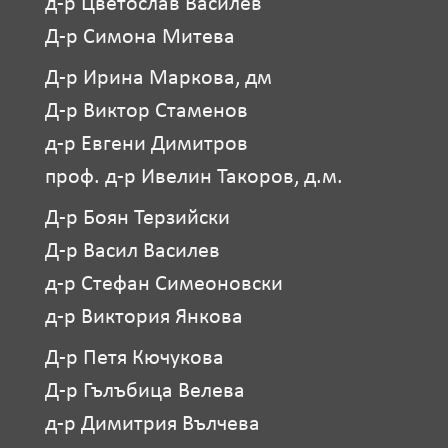
д-р Цветослав Василев
Д-р Симона Митева
Д-р Ирина Маркова, дм
Д-р Виктор Стаменов
д-р Евгени Димитров
проф. д-р Ивелин Такоров, д.м.
Д-р Боян Терзийски
Д-р Васил Василев
д-р Стефан Симеоновски
д-р Виктория Янкова
Д-р Петя Кючукова
Д-р Гълъбица Велева
д-р Димитрия Вълчева