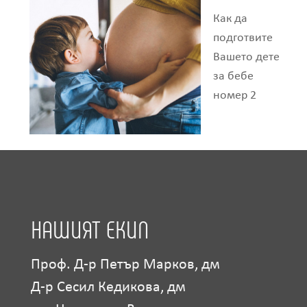
Как да
подготвите
Вашето дете
за бебе
номер 2
НАШИЯТ ЕКИП
Проф. Д-р Петър Марков, дм
Д-р Сесил Кедикова, дм