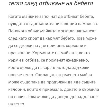
тегло след отбиване на бебето
Когато майките започнат да отбиват бебета,
нуждата от допълнителни калории намалява.
Понякога обаче майките могат да напълнеят
след като спрат да кърмят бебето. Това може
да се дължи на две причини: хормони и
преяждане. Хормоните на майката, която
кърми и отбива, се променят ежедневно,
което може да накара тялото да задържи
повече тегло. Спиращата кърменето майка
може също така да продължи да яде същите
калории, които е приемала, докато е кърмила
по навик. Това може да доведе до наддаване
на тегло.