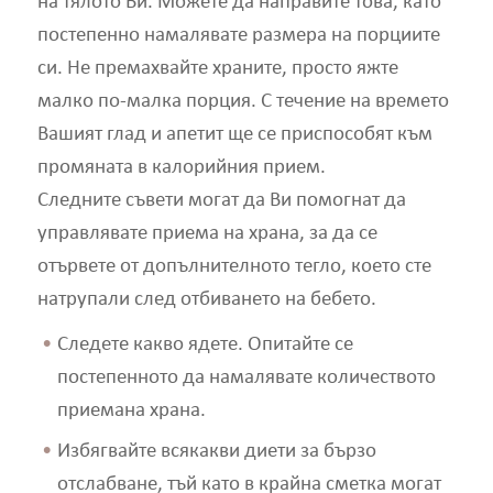
на тялото Ви. Можете да направите това, като
постепенно намалявате размера на порциите
си. Не премахвайте храните, просто яжте
малко по-малка порция. С течение на времето
Вашият глад и апетит ще се приспособят към
промяната в калорийния прием.
Следните съвети могат да Ви помогнат да
управлявате приема на храна, за да се
отървете от допълнителното тегло, което сте
натрупали след отбиването на бебето.
Следете какво ядете. Опитайте се
постепенното да намалявате количеството
приемана храна.
Избягвайте всякакви диети за бързо
отслабване, тъй като в крайна сметка могат