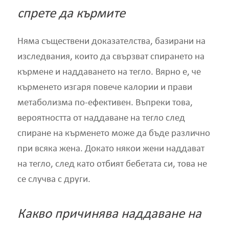
спрете да кърмите
Няма съществени доказателства, базирани на
изследвания, които да свързват спирането на
кърмене и наддаването на тегло. Вярно е, че
кърменето изгаря повече калории и прави
метаболизма по-ефективен. Въпреки това,
вероятността от наддаване на тегло след
спиране на кърменето може да бъде различно
при всяка жена. Докато някои жени наддават
на тегло, след като отбият бебетата си, това не
се случва с други.
Какво причинява наддаване на