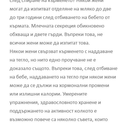
след спиране на кърменето? Някои жени
могат да изпитват отделяне на мляко до две
до три години след отбиването на бебето от
кърмата. Млечната секреция обикновено
обхваща и двете гърди. Въпреки това, не
всички жени може да изпитат това.
Някои жени свързват кърменето с наддаване
на тегло, но нито едно проучване не е
доказало същото. Въпреки това, след отбиване
на бебе, наддаването на тегло при някои жени
може да се дължи на хормонални промени
или излишни калории. Умерените
упражнения, здравословното хранене и
поддържането на активност колкото е
възможно повече са няколко съвета, които