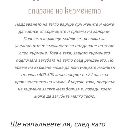
спиране на кърменето
Наддаването на тегло варира при жените и може
да зависи от хормоните и приема на калории.
Повечето кърмещи майки се тревожат за
увеличените възможности за наддаване на тегло
след кърмене. Това е така, защото кърменето
подпомага загубата на тегло след раждането. По
време на кърмене може да консумирате излишък
от около 400-500 килокалории на 24 часа за
производството на кърма. Въпреки това, процесът
на кърмене засяга метаболизма, поради което
може да загубите малко тегло.
Ще напълнеете ли, след като