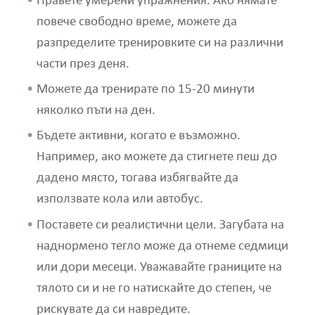
Правете умерени упражнения. Ако нямате
повече свободно време, можете да
разпределите тренировките си на различни
части през деня.
Можете да тренирате по 15-20 минути
няколко пъти на ден.
Бъдете активни, когато е възможно.
Например, ако можете да стигнете пеш до
дадено място, тогава избягвайте да
използвате кола или автобус.
Поставете си реалистични цели. Загубата на
наднормено тегло може да отнеме седмици
или дори месеци. Уважавайте границите на
тялото си и не го натискайте до степен, че
рискувате да си навредите.